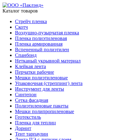
Каталог товаров
Стрейч пленка
Скотч
Воздушно-пузырчатая пленка
Пленка полиэтиленовая
Пленка армированная
Вспененный полиэтилен
Спанбонд
Нетканый укрывной материал
Клейкая лента
Перчатки рабочие
Мешки полиэтиленовые
Упаковочная (стреппинг) лента
Инструмент для ленты
Синтепон
Сетка фасадная
Полиэтиленовые пакеты
Мешки полипропиленовые
Геотекстиль
Пленка для теплиц
Дорнит
Тент тарпаулин
Лента ПЭ с липким слоем