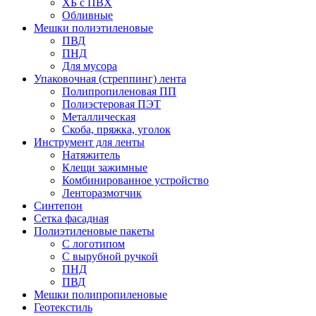
ХБ с ПВХ
Обливные
Мешки полиэтиленовые
ПВД
ПНД
Для мусора
Упаковочная (стреппинг) лента
Полипропиленовая ПП
Полиэстеровая ПЭТ
Металлическая
Скоба, пряжка, уголок
Инструмент для ленты
Натяжитель
Клещи зажимные
Комбинированное устройство
Ленторазмотчик
Синтепон
Сетка фасадная
Полиэтиленовые пакеты
С логотипом
С вырубной ручкой
ПНД
ПВД
Мешки полипропиленовые
Геотекстиль