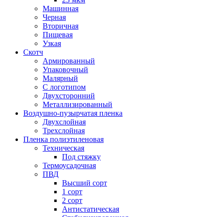
Машинная
Черная
Вторичная
Пищевая
Узкая
Скотч
Армированный
Упаковочный
Малярный
С логотипом
Двухсторонний
Металлизированный
Воздушно-пузырчатая пленка
Двухслойная
Трехслойная
Пленка полиэтиленовая
Техническая
Под стяжку
Термоусадочная
ПВД
Высший сорт
1 сорт
2 сорт
Антистатическая