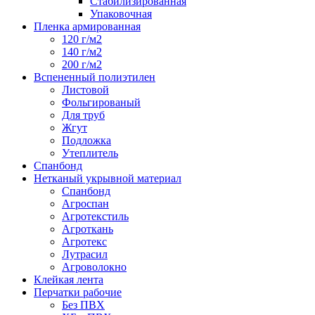
Стабилизированная
Упаковочная
Пленка армированная
120 г/м2
140 г/м2
200 г/м2
Вспененный полиэтилен
Листовой
Фольгированый
Для труб
Жгут
Подложка
Утеплитель
Спанбонд
Нетканый укрывной материал
Спанбонд
Агроспан
Агротекстиль
Агроткань
Агротекс
Лутрасил
Агроволокно
Клейкая лента
Перчатки рабочие
Без ПВХ